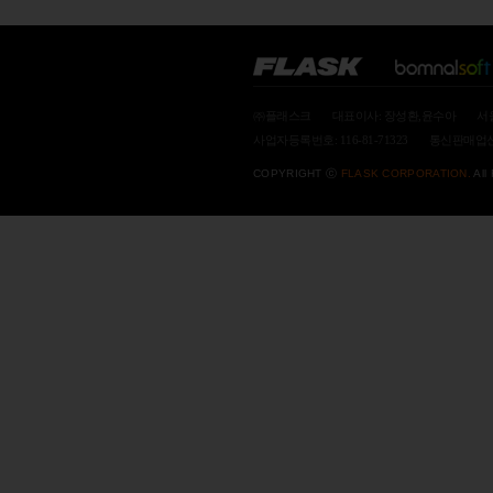
㈜플래스크
대표이사: 장성환,윤수아
서
사업자등록번호: 116-81-71323
통신판매업신고
COPYRIGHT ⓒ
FLASK CORPORATION.
All