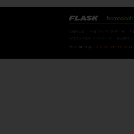
㈜플래스크
대표이사: 장성환,윤수아
서
사업자등록번호: 116-81-71323
통신판매업신고
COPYRIGHT ⓒ
FLASK CORPORATION.
All