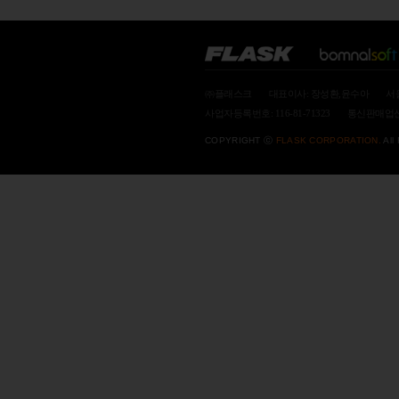
㈜플래스크
대표이사: 장성환,윤수아
서
사업자등록번호: 116-81-71323
통신판매업신고
COPYRIGHT ⓒ
FLASK CORPORATION.
All