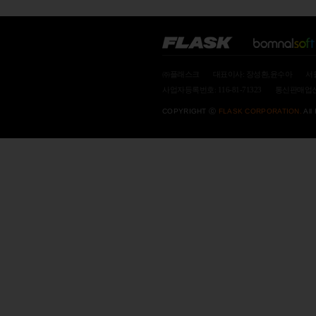
㈜플래스크
대표이사: 장성환,윤수아
서
사업자등록번호: 116-81-71323
통신판매업신고
COPYRIGHT ⓒ
FLASK CORPORATION.
All